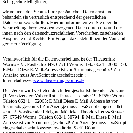
Sehr geehrte Mitglieder,
wir nehmen den Schutz Ihrer persönlichen Daten ernst und
behandeln sie vertraulich entsprechend der gesetzlichen
Datenschutzvorschriften. Hiermit informieren wir Sie über die
Verarbeitung ihrer personenbezogenen Daten durch uns und die
ihnen nach den datenschutzrechtlichen Vorschriften zustehenden
Ansprüche und Rechte. Für Fragen dazu steht Ihnen der Vorstand
gerne zur Verfügung.
Verantwortlich für die Datenverarbeitung ist der Theaterring
Worms e.V., Postfach 2349, 67513 Worms, Tel.: 06241-2000-150;
E-Mail:
Diese E-Mail-Adresse ist vor Spambots geschützt! Zur
Anzeige muss JavaScript eingeschaltet sein.
;
Internetadresse:
www.theaterring-worms.de
.
Der Verein wird vertreten durch den geschäftsführenden Vorstand
(1. Vorsitzender: Volker Roth, Paracelsusstraße 19, 67550 Worms,
Telefon 06241 – 52065; E-Mail
Diese E-Mail-Adresse ist vor
Spambots geschützt! Zur Anzeige muss JavaScript eingeschaltet
sein.
; 2. Vorsitzende: Edelgard Mönicke, Theodor-Heuss-Strasse
67, 67549 Worms, Telefon 06241-58794, E-Mail
Diese E-Mail-
Adresse ist vor Spambots geschützt! Zur Anzeige muss JavaScript
eingeschaltet sein.
Kassenverwalterin:
Steffi Böhm,