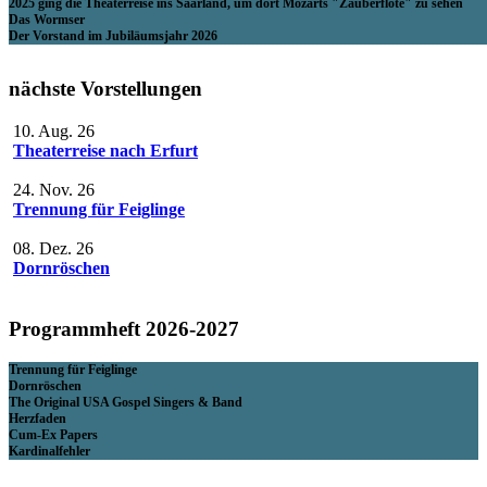
2025 ging die Theaterreise ins Saarland, um dort Mozarts "Zauberflöte" zu sehen
Das Wormser
Der Vorstand im Jubiläumsjahr 2026
nächste Vorstellungen
10. Aug. 26
Theaterreise nach Erfurt
24. Nov. 26
Trennung für Feiglinge
08. Dez. 26
Dornröschen
Programmheft 2026-2027
Trennung für Feiglinge
Dornröschen
The Original USA Gospel Singers & Band
Herzfaden
Cum-Ex Papers
Kardinalfehler