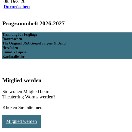
08. Dez. 26
Dornröschen
Programmheft 2026-2027
Trennung für Feiglinge
Dornröschen
The Original USA Gospel Singers & Band
Herzfaden
Cum-Ex Papers
Kardinalfehler
Mitglied werden
Sie wollen Mitglied beim
Theaterring Worms werden?
Klicken Sie bitte hier.
Mitglied werden