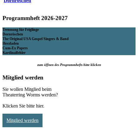
Dornröschen
Programmheft 2026-2027
Trennung für Feiglinge
Dornröschen
The Original USA Gospel Singers & Band
Herzfaden
Cum-Ex Papers
Kardinalfehler
zum öffnen des Programmhefts bitte klicken
Mitglied werden
Sie wollen Mitglied beim
Theaterring Worms werden?
Klicken Sie bitte hier.
Mitglied werden