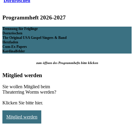
Dornröschen
Programmheft 2026-2027
Trennung für Feiglinge
Dornröschen
The Original USA Gospel Singers & Band
Herzfaden
Cum-Ex Papers
Kardinalfehler
zum öffnen des Programmhefts bitte klicken
Mitglied werden
Sie wollen Mitglied beim
Theaterring Worms werden?
Klicken Sie bitte hier.
Mitglied werden