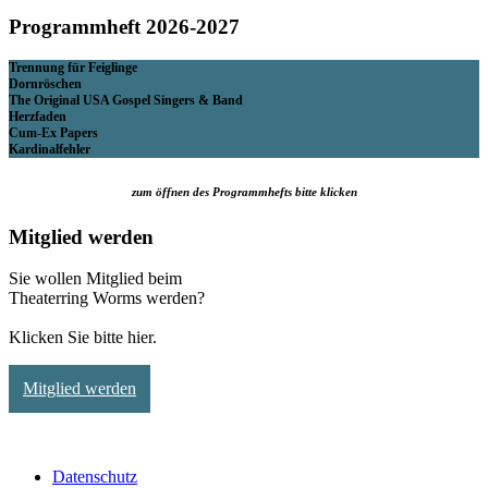
Programmheft 2026-2027
Trennung für Feiglinge
Dornröschen
The Original USA Gospel Singers & Band
Herzfaden
Cum-Ex Papers
Kardinalfehler
zum öffnen des Programmhefts bitte klicken
Mitglied werden
Sie wollen Mitglied beim
Theaterring Worms werden?
Klicken Sie bitte hier.
Mitglied werden
Datenschutz