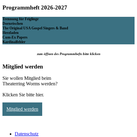
Programmheft 2026-2027
Trennung für Feiglinge
Dornröschen
The Original USA Gospel Singers & Band
Herzfaden
Cum-Ex Papers
Kardinalfehler
zum öffnen des Programmhefts bitte klicken
Mitglied werden
Sie wollen Mitglied beim
Theaterring Worms werden?
Klicken Sie bitte hier.
Mitglied werden
Datenschutz