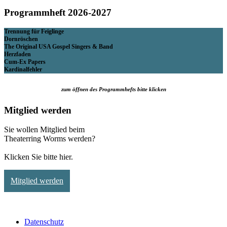
Programmheft 2026-2027
Trennung für Feiglinge
Dornröschen
The Original USA Gospel Singers & Band
Herzfaden
Cum-Ex Papers
Kardinalfehler
zum öffnen des Programmhefts bitte klicken
Mitglied werden
Sie wollen Mitglied beim
Theaterring Worms werden?
Klicken Sie bitte hier.
Mitglied werden
Datenschutz