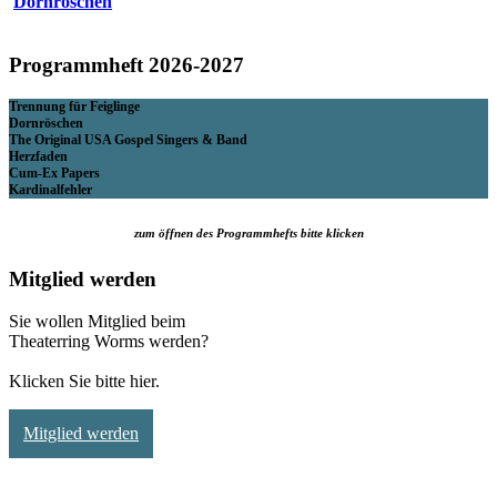
Dornröschen
Programmheft 2026-2027
Trennung für Feiglinge
Dornröschen
The Original USA Gospel Singers & Band
Herzfaden
Cum-Ex Papers
Kardinalfehler
zum öffnen des Programmhefts bitte klicken
Mitglied werden
Sie wollen Mitglied beim
Theaterring Worms werden?
Klicken Sie bitte hier.
Mitglied werden