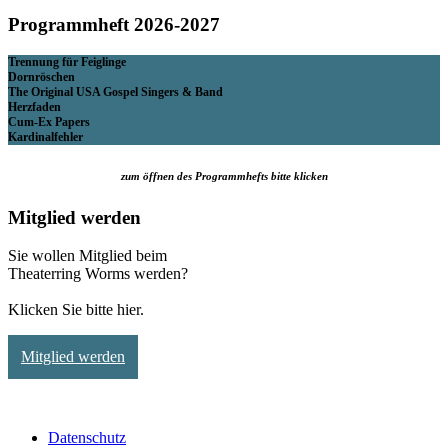
Programmheft 2026-2027
Trennung für Feiglinge
Dornröschen
The Original USA Gospel Singers & Band
Herzfaden
Cum-Ex Papers
Kardinalfehler
zum öffnen des Programmhefts bitte klicken
Mitglied werden
Sie wollen Mitglied beim
Theaterring Worms werden?
Klicken Sie bitte hier.
Mitglied werden
Datenschutz