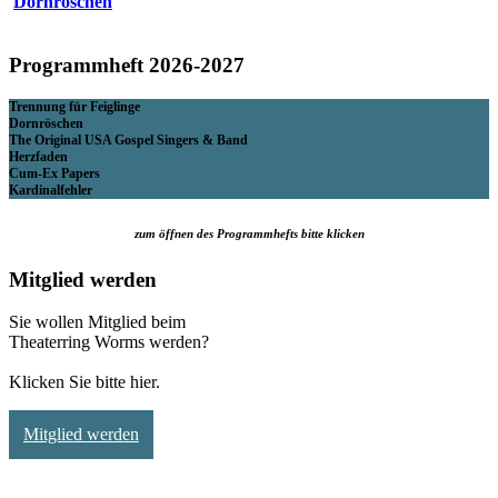
Dornröschen
Programmheft 2026-2027
Trennung für Feiglinge
Dornröschen
The Original USA Gospel Singers & Band
Herzfaden
Cum-Ex Papers
Kardinalfehler
zum öffnen des Programmhefts bitte klicken
Mitglied werden
Sie wollen Mitglied beim
Theaterring Worms werden?
Klicken Sie bitte hier.
Mitglied werden