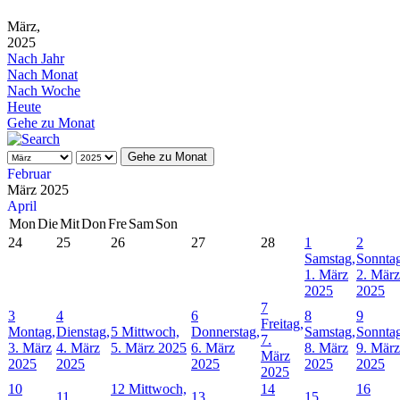
März,
2025
Nach Jahr
Nach Monat
Nach Woche
Heute
Gehe zu Monat
Gehe zu Monat
Februar
März 2025
April
Mon
Die
Mit
Don
Fre
Sam
Son
24
25
26
27
28
1
2
Samstag,
Sonntag
1. März
2. März
2025
2025
7
3
4
6
8
9
Freitag,
Montag,
Dienstag,
5
Mittwoch,
Donnerstag,
Samstag,
Sonntag
7.
3. März
4. März
5. März 2025
6. März
8. März
9. März
März
2025
2025
2025
2025
2025
2025
10
12
Mittwoch,
14
16
11
13
15