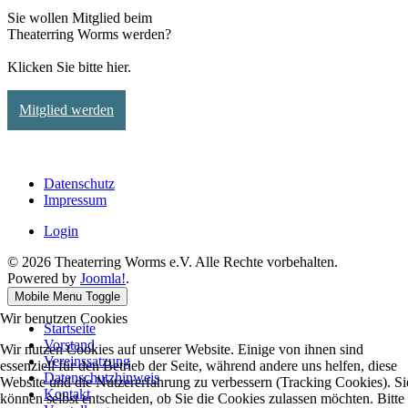
Sie wollen Mitglied beim
Theaterring Worms werden?
Klicken Sie bitte hier.
Mitglied werden
Datenschutz
Impressum
Login
© 2026 Theaterring Worms e.V. Alle Rechte vorbehalten.
Powered by
Joomla!
.
Mobile Menu Toggle
Wir benutzen Cookies
Startseite
Vorstand
Wir nutzen Cookies auf unserer Website. Einige von ihnen sind
Vereinssatzung
essenziell für den Betrieb der Seite, während andere uns helfen, diese
Datenschutzhinweis
Website und die Nutzererfahrung zu verbessern (Tracking Cookies). Si
Kontakt
können selbst entscheiden, ob Sie die Cookies zulassen möchten. Bitte