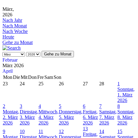
März,
2026
Nach Jahr
Nach Monat
Nach Woche
Heute
Gehe zu Monat
Gehe zu Monat
Februar
März 2026
April
Mon
Die
Mit
Don
Fre
Sam
Son
23
24
25
26
27
28
1
Sonntag,
1. März
2026
2
3
4
5
6
7
8
Montag,
Dienstag,
Mittwoch,
Donnerstag,
Freitag,
Samstag,
Sonntag,
2. März
3. März
4. März
5. März
6. März
7. März
8. März
2026
2026
2026
2026
2026
2026
2026
13
9
10
11
12
14
15
Freitag,
Montag,
Dienstag,
Mittwoch,
Donnerstag,
Samstag,
Sonntag,