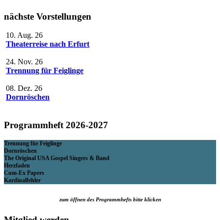
nächste Vorstellungen
10. Aug. 26
Theaterreise nach Erfurt
24. Nov. 26
Trennung für Feiglinge
08. Dez. 26
Dornröschen
Programmheft 2026-2027
Trennung für Feiglinge
Dornröschen
The Original USA Gospel Singers & Band
Herzfaden
Cum-Ex Papers
Kardinalfehler
zum öffnen des Programmhefts bitte klicken
Mitglied werden