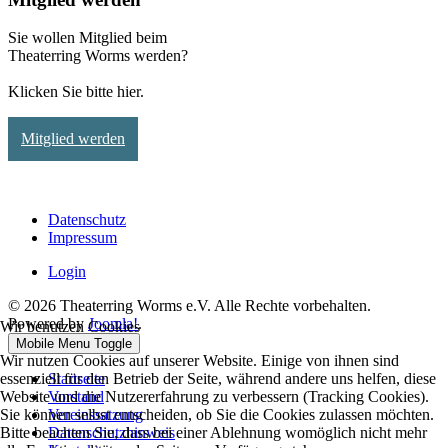
Sie wollen Mitglied beim
Theaterring Worms werden?
Klicken Sie bitte hier.
Mitglied werden
Datenschutz
Impressum
Login
© 2026 Theaterring Worms e.V. Alle Rechte vorbehalten.
Powered by
Joomla!
.
Wir benutzen Cookies
Mobile Menu Toggle
Wir nutzen Cookies auf unserer Website. Einige von ihnen sind
essenziell für den Betrieb der Seite, während andere uns helfen, diese
Startseite
Website und die Nutzererfahrung zu verbessern (Tracking Cookies).
Vorstand
Sie können selbst entscheiden, ob Sie die Cookies zulassen möchten.
Vereinssatzung
Bitte beachten Sie, dass bei einer Ablehnung womöglich nicht mehr
Datenschutzhinweis