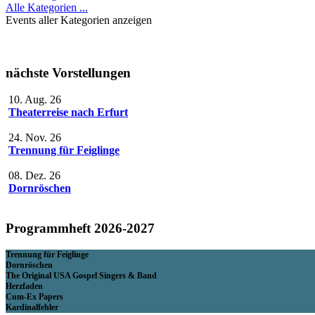
Alle Kategorien ...
Events aller Kategorien anzeigen
nächste Vorstellungen
10. Aug. 26
Theaterreise nach Erfurt
24. Nov. 26
Trennung für Feiglinge
08. Dez. 26
Dornröschen
Programmheft 2026-2027
Trennung für Feiglinge
Dornröschen
The Original USA Gospel Singers & Band
Herzfaden
Cum-Ex Papers
Kardinalfehler