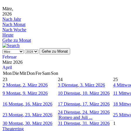
März,
2026
Nach Jahr
Nach Monat
Nach Woche
Heute
Gehe zu Monat
Gehe zu Monat
Februar
März 2026
April
Mon
Die
Mit
Don
Fre
Sam
Son
23
24
25
2
Montag, 2. März 2026
3
Dienstag, 3. März 2026
4
Mittwoc
9
Montag, 9. März 2026
10
Dienstag, 10. März 2026
11
Mittwo
16
Montag, 16. März 2026
17
Dienstag, 17. März 2026
18
Mittw
24
Dienstag, 24. März 2026
23
Montag, 23. März 2026
25
Mittw
Romeo and Juli ...
30
Montag, 30. März 2026
31
Dienstag, 31. März 2026
1
Theaterring